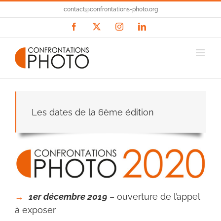
Passer
contact@confrontations-photo.org
au
contenu
Facebook
X
Instagram
LinkedIn
Les dates de la 6ème édition
→
1er décembre 2019
– ouverture de l’appel
à exposer