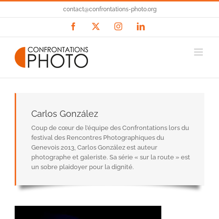
Passer
contact@confrontations-photo.org
au
contenu
Facebook
X
Instagram
LinkedIn
Carlos González
Coup de cœur de l’équipe des Confrontations lors du
festival des Rencontres Photographiques du
Genevois 2013, Carlos González est auteur
photographe et galeriste. Sa série « sur la route » est
un sobre plaidoyer pour la dignité.