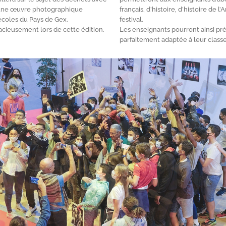
a une œuvre photographique
français, d’histoire, d’histoire de l’
coles du Pays de Gex.
festival.
racieusement lors de cette édition.
Les enseignants pourront ainsi pr
parfaitement adaptée à leur classe