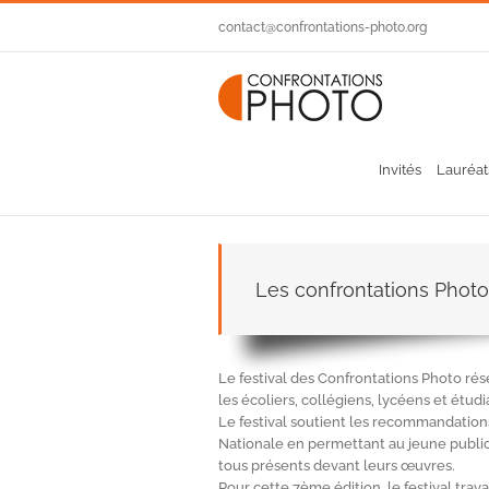
Passer
contact@confrontations-photo.org
au
contenu
Invités
Lauréat
Les confrontations Photo
Le festival des Confrontations Photo rés
les écoliers, collégiens, lycéens et étudi
Le festival soutient les recommandations
Nationale en permettant au jeune public 
tous présents devant leurs œuvres.
Pour cette 7ème édition, le festival trava