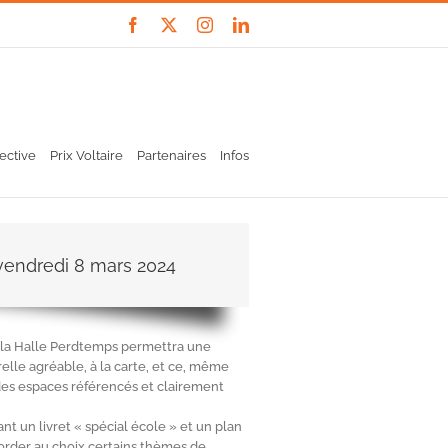
Facebook
X
Instagram
LinkedIn
ective
Prix Voltaire
Partenaires
Infos
 vendredi 8 mars 2024
e la Halle Perdtemps permettra une
le agréable, à la carte, et ce, même
 des espaces référencés et clairement
un livret « spécial école » et un plan
order au choix certains thèmes de