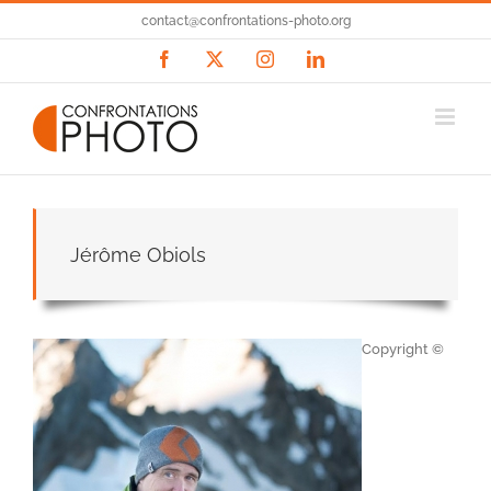
Passer
contact@confrontations-photo.org
au
contenu
Facebook
X
Instagram
LinkedIn
Jérôme Obiols
Copyright ©