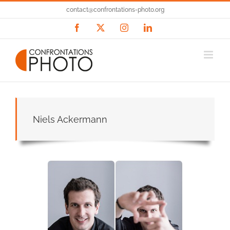
Passer
contact@confrontations-photo.org
au
contenu
Facebook
X
Instagram
LinkedIn
Niels Ackermann