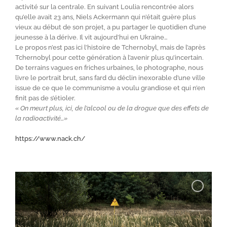
activité sur la centrale. En suivant Loulia rencontrée alors
qu’elle avait 23 ans, Niels Ackermann qui n’était guère plus
vieux au début de son projet, a pu partager le quotidien d’une
jeunesse à la dérive. Il vit aujourd’hui en Ukraine…
Le propos n’est pas ici l’histoire de Tchernobyl, mais de l’après
Tchernobyl pour cette génération à l’avenir plus qu’incertain.
De terrains vagues en friches urbaines, le photographe, nous
livre le portrait brut, sans fard du déclin inexorable d’une ville
issue de ce que le communisme a voulu grandiose et qui n’en
finit pas de s’étioler.
« On meurt plus, ici, de l’alcool ou de la drogue que des effets de
la radioactivité…»
https://www.nack.ch/