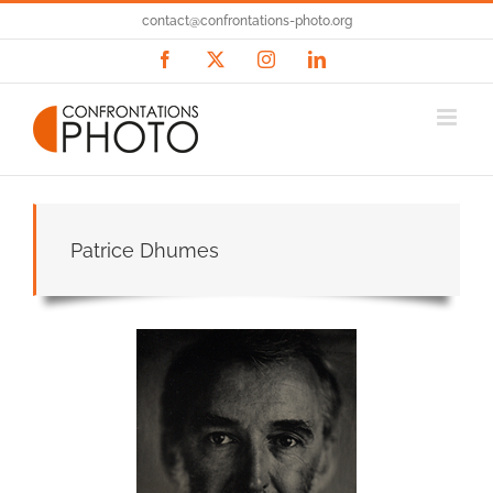
Passer
contact@confrontations-photo.org
au
contenu
Facebook
X
Instagram
LinkedIn
Patrice Dhumes