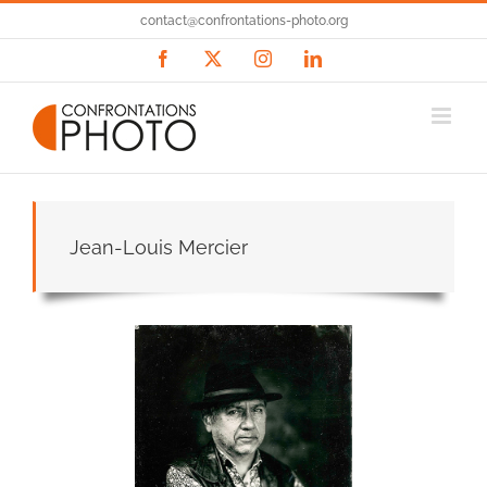
Passer
contact@confrontations-photo.org
au
contenu
Facebook
X
Instagram
LinkedIn
Jean-Louis Mercier