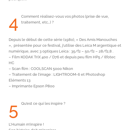
4
Comment réalisez-vous vos photos (prise de vue,
traitement, etc…) ?
Depuis le début de cette série (1980), « Des Amis Manouches
», présentée pour ce festival, j’utilise des Leica M argentique et
numérique, avec 3 optiques Leica : 35/f2 – 50/f2 – 28/f2,8 .
– Film KODAK TriX 400 / D76 et depuis peu film HP5 / Ilfotec
HC
– Scan film : COOLSCAN 5000 Nikon
– Traitement de l’image : LIGHTROOM-6 et Photoshop
Eléments 13
– Imprimante Epson P800
5
Qu’est ce qui les inspire ?
L’Humain m’inspire !