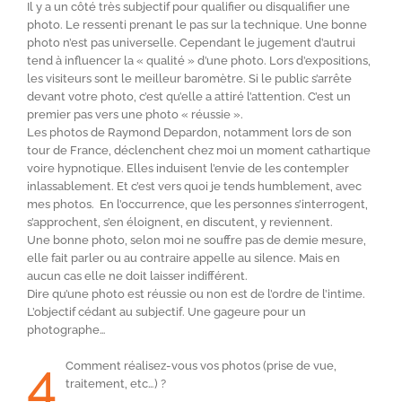
Il y a un côté très subjectif pour qualifier ou disqualifier une
photo. Le ressenti prenant le pas sur la technique. Une bonne
photo n’est pas universelle. Cependant le jugement d’autrui
tend à influencer la « qualité » d’une photo. Lors d’expositions,
les visiteurs sont le meilleur baromètre. Si le public s’arrête
devant votre photo, c’est qu’elle a attiré l’attention. C’est un
premier pas vers une photo « réussie ».
Les photos de Raymond Depardon, notamment lors de son
tour de France, déclenchent chez moi un moment cathartique
voire hypnotique. Elles induisent l’envie de les contempler
inlassablement. Et c’est vers quoi je tends humblement, avec
mes photos. En l’occurrence, que les personnes s’interrogent,
s’approchent, s’en éloignent, en discutent, y reviennent.
Une bonne photo, selon moi ne souffre pas de demie mesure,
elle fait parler ou au contraire appelle au silence. Mais en
aucun cas elle ne doit laisser indifférent.
Dire qu’une photo est réussie ou non est de l’ordre de l’intime.
L’objectif cédant au subjectif. Une gageure pour un
photographe…
4
Comment réalisez-vous vos photos (prise de vue,
traitement, etc…) ?