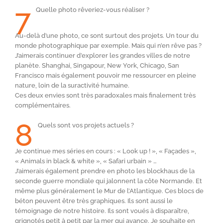
7
Quelle photo rêveriez-vous réaliser ?
Au-delà d’une photo, ce sont surtout des projets. Un tour du
monde photographique par exemple. Mais qui n’en rêve pas ?
J’aimerais continuer d’explorer les grandes villes de notre
planète. Shanghai, Singapour, New York, Chicago, San
Francisco mais également pouvoir me ressourcer en pleine
nature, loin de la suractivité humaine.
Ces deux envies sont très paradoxales mais finalement très
complémentaires.
8
Quels sont vos projets actuels ?
Je continue mes séries en cours : « Look up ! », « Façades »,
« Animals in black & white », « Safari urbain » …
J’aimerais également prendre en photo les blockhaus de la
seconde guerre mondiale qui jalonnent la côte Normande. Et
même plus généralement le Mur de l’Atlantique. Ces blocs de
béton peuvent être très graphiques. Ils sont aussi le
témoignage de notre histoire. Ils sont voués à disparaître,
grignotés petit à petit par la mer qui avance. Je souhaite en