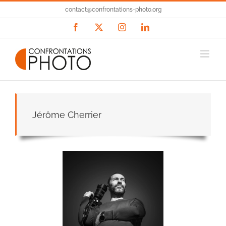
Passer
contact@confrontations-photo.org
au
contenu
Facebook
X
Instagram
LinkedIn
Jérôme Cherrier