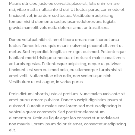
Mauris ultricies, justo eu convallis placerat, felis enim ornare
nisi, vitae mattis nulla ante id dui. Ut lectus purus, commodo et
tincidunt vel, interdum sed lectus. Vestibulum adipiscing
tempor nisi id elementu sadips ipsums dolores uns fugiats
gravida nam elit vols nulla dolores amet untras sitsers.
Donec volutpat nibh sit amet libero ornare non laoreet arcu
luctus. Donec id arcu quis mauris euismod placerat sit amet ut
metus. Sed imperdiet fringilla sem eget euismod. Pellentesque
habitant morbi tristique senectus et netus et malesuada fames
ac turpis egestas. Pellentesque adipiscing, neque ut pulvinar
tincidunt, est sem euismod odio, eu ullamcorper turpis nisl sit
amet velit. Nullam vitae nibh odio, non scelerisque nibh.
Vestibulum ut est augue, in varius purus.
Proin dictum lobortis justo at pretium. Nunc malesuada ante sit
amet purus ornare pulvinar. Donec suscipit dignissim ipsum at
euismod. Curabitur malesuada lorem sed metus adipiscing in
vehicula quam commodo. Sed porttitor elementum
elementum. Proin eu ligula eget leo consectetur sodales et
non mauris. Lorem ipsum dolor sit amet, consectetur adipiscing
elit.