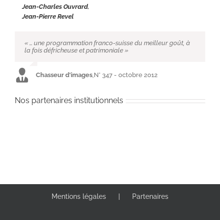
Jean-Charles Ouvrard
,
Jean-Pierre Revel
« … une programmation franco-suisse du meilleur goût, à
la fois défricheuse et patrimoniale »
Chasseur d'images
,
N° 347 - octobre 2012
Nos partenaires institutionnels
Mentions légales
Partenaires