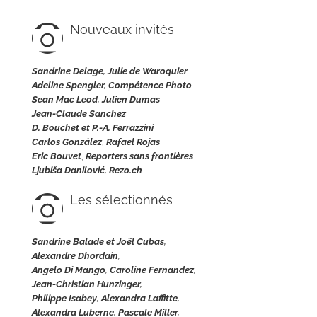
Nouveaux invités
Sandrine Delage
,
Julie de Waroquier
Adeline Spengler
,
Compétence Photo
Sean Mac Leod
,
Julien Dumas
Jean-Claude Sanchez
D. Bouchet et P.-A. Ferrazzini
Carlos González
,
Rafael Rojas
Eric Bouvet
,
Reporters sans frontières
Ljubiša Danilović
,
Rezo.ch
Les sélectionnés
Sandrine Balade et Joël Cubas
,
Alexandre Dhordain
,
Angelo Di Mango
,
Caroline Fernandez
,
Jean-Christian Hunzinger
,
Philippe Isabey
,
Alexandra Laffitte
,
Alexandra Luberne
,
Pascale Miller
,