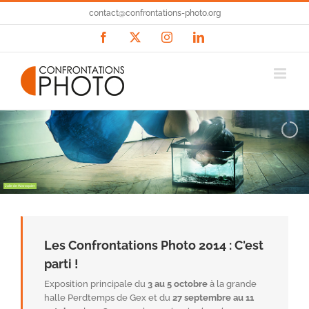
Passer
contact@confrontations-photo.org
au
contenu
Facebook
X
Instagram
LinkedIn
Julie de Waroquier
Les Confrontations Photo 2014 : C'est
parti !
Exposition principale du
3 au 5 octobre
à la grande
halle Perdtemps de Gex et du
27 septembre au 11